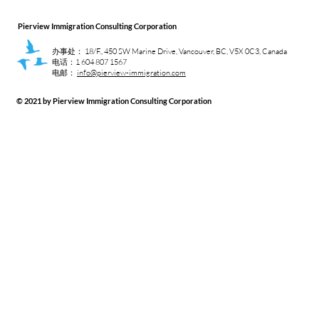
Pierview Immigration Consulting Corporation
办事处：
18/F., 450 SW Marine Drive, Vancouver, BC, V5X 0C3, Canada
电话：1 604 807 1567
电邮：
info@pierview-immigration.com​
© 2021 by Pierview Immigration Consulting Corporation